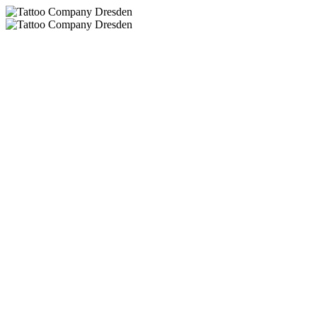
Home
Tattoo
Team
Kontakt
AGB
Impressum
Datenschutz
Datenschutz­erklärung
1. Datenschutz auf einen Blick